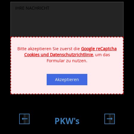
Bitte akzeptieren Sie zuerst die
Google reCaptcha
Cookies und Datenschutzrichtlinie
, um das
Formular zu nutzen.
DSGVO
Ich akzeptiere die
Datenschutzbestimmungen
Akzeptieren
Zustimmung
und stimme der Nutzung meiner Daten zu!
Eingabefeld
PKW's